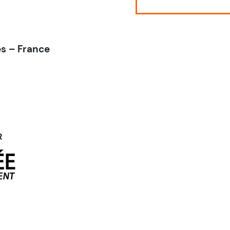
es – France
R