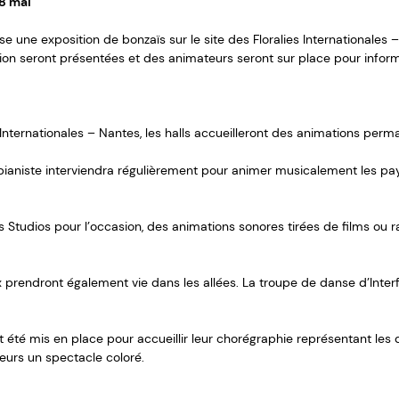
18 mai
e une exposition de bonzaïs sur le site des Floralies Internationales –
ion seront présentées et des animateurs seront sur place pour informe
 Internationales – Nantes, les halls accueilleront des animations perm
 pianiste interviendra régulièrement pour animer musicalement les pa
Studios pour l’occasion, des animations sonores tirées de films ou 
rendront également vie dans les allées. La troupe de danse d’Interfl
 été mis en place pour accueillir leur chorégraphie représentant le
iteurs un spectacle coloré.