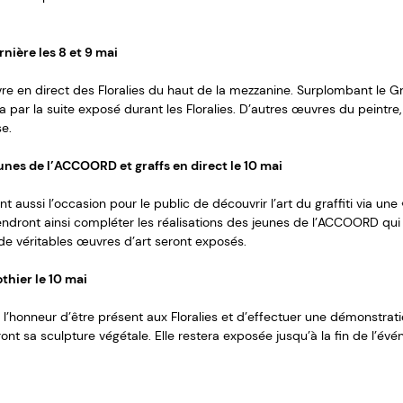
rnière les 8 et 9 mai
re en direct des Floralies du haut de la mezzanine. Surplombant le Gran
par la suite exposé durant les Floralies. D’autres œuvres du peintre, 
se.
eunes de l’ACCOORD et graffs en direct le 10 mai
nt aussi l’occasion pour le public de découvrir l’art du graffiti via une
viendront ainsi compléter les réalisations des jeunes de l’ACCOORD qu
s de véritables œuvres d’art seront exposés.
thier le 10 mai
ra l’honneur d’être présent aux Floralies et d’effectuer une démonstrati
nt sa sculpture végétale. Elle restera exposée jusqu’à la fin de l’évé