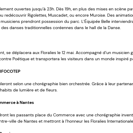
ellement ouvertes jusqu’à 23h. Dès 19h, en plus des mises en scène pa
ir ou redécouvrir Rigolettes, Muscadet, ou encore Muroise. Des anima
 musiciens prendront possession du parc. L’Équipée Belle interviendra
des danses traditionnelles coréennes dans le hall de la Danse.
t, se déplacera aux Floralies le 12 mai. Accompagné d’un musicien guit
ontre Poétique et transportera les visiteurs dans un monde inspiré pa
 l’IFOCOTEP
fileront selon une chorégraphie bien orchestrée. Grâce à leur partenar
habits de lumière et de fleurs.
Commerce à Nantes
ront les passants place du Commerce avec une chorégraphie invent
tre-ville de Nantes et mettront à l’honneur les Floralies International