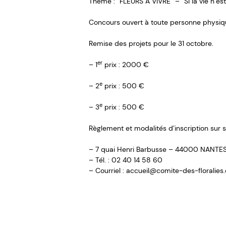
Thème : “FLEURS À VIVRE” – “Si la vie n’e
Concours ouvert à toute personne physiqu
Remise des projets pour le 31 octobre.
er
– 1
prix : 2000 €
e
– 2
prix : 500 €
e
– 3
prix : 500 €
Règlement et modalités d’inscription sur
– 7 quai Henri Barbusse – 44000 NANTE
– Tél. : 02 40 14 58 60
– Courriel : accueil@comite-des-floralies