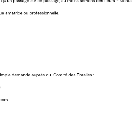
st qu’un passage sur ce passage, au moins semons des fleurs”- Montaig
e amatrice ou professionnelle.
 simple demande auprès du Comité des Floralies :
S
.com.