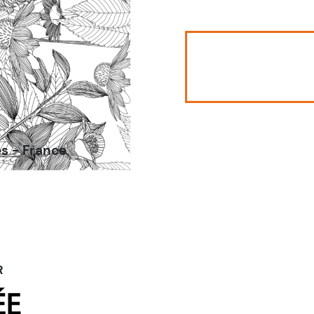
es - France
R