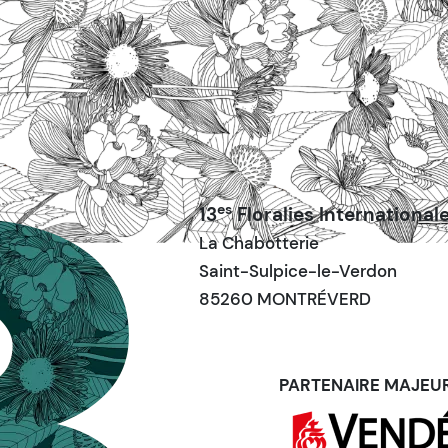
es
13
Floralies International
La Chabotterie
Saint-Sulpice-le-Verdon
85260 MONTRÉVERD
PARTENAIRE MAJEU